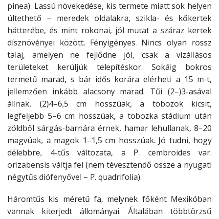
pinea). Lassú növekedése, kis termete miatt sok helyen
ültethető – meredek oldalakra, szikla- és kőkertek
hátterébe, és mint rokonai, jól mutat a száraz kertek
dísznövényei között. Fényigényes. Nincs olyan rossz
talaj, amelyen ne fejlődne jól, csak a vízállásos
területeket kerüljük telepítéskor. Sokáig bokros
termetű marad, s bár idős korára elérheti a 15 m-t,
jellemzően inkább alacsony marad. Tűi (2–)3-asával
állnak, (2)4–6,5 cm hosszúak, a tobozok kicsit,
legfeljebb 5–6 cm hosszúak, a tobozka stádium után
zöldből sárgás-barnára érnek, hamar lehullanak, 8–20
magvúak, a magok 1–1,5 cm hosszúak. Jó tudni, hogy
délebbre, 4-tűs változata, a P. cembroides var.
orizabensis váltja fel (nem tévesztendő össze a nyugati
négytűs diófenyővel – P. quadrifolia).
Háromtűs kis méretű fa, melynek főként Mexikóban
vannak kiterjedt állományai. Általában többtörzsű