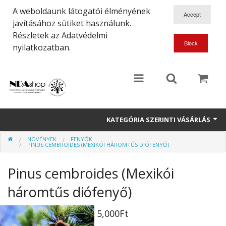
A weboldaunk látogatói élményének
javításához sütiket használunk.
Részletek az Adatvédelmi
nyilatkozatban.
KATEGÓRIA SZERINTI VÁSÁRLÁS
NÖVÉNYEK
FENYŐK
Növények
PINUS CEMBROIDES (MEXIKÓI HÁROMTŰS DIÓFENYŐ)
Dísztárgyak
Pinus cembroides (Mexikói
Ajándéktárgyak
háromtűs diófenyő)
Könyvek
5,000Ft