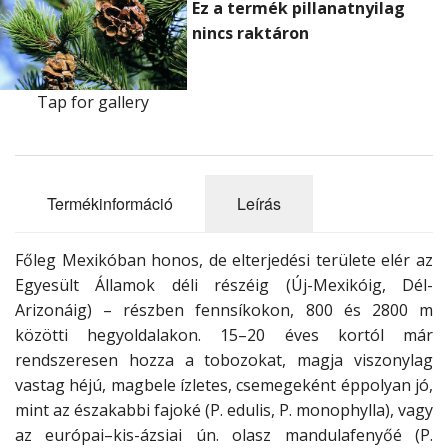
Ez a termék pillanatnyilag
Ritkaságok
nincs raktáron
Újdonságok
MAGAZIN
Tap for gallery
Akciós termékek
Termékinformáció
Leírás
Főleg Mexikóban honos, de elterjedési területe elér az
Egyesült Államok déli részéig (Új-Mexikóig, Dél-
Arizonáig) – részben fennsíkokon, 800 és 2800 m
közötti hegyoldalakon. 15–20 éves kortól már
rendszeresen hozza a tobozokat, magja viszonylag
vastag héjú, magbele ízletes, csemegeként éppolyan jó,
mint az északabbi fajoké (P. edulis, P. monophylla), vagy
az európai–kis-ázsiai ún. olasz mandulafenyőé (P.