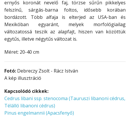
ernyős koronát nevelő faj, törzse sűrűn pikkelyes
felszínű, sárgás-barna foltos, idősebb korában
bordázott. Több alfaja is elterjed az USA-ban és
Mexikóban egyaránt, melyek morfológiailag
változatossá teszik az alapfajt, hiszen van közöttük
egytűs, illetve négytűs változat is.
Méret: 20-40 cm
Fotó:
Debreczy Zsolt - Rácz István
A kép illusztráció
Kapcsolódó cikkek:
Cedrus libani ssp. stenocoma (Tauruszi libanoni cédrus,
Télálló libanoni cédrus)
Pinus engelmannii (Apacsfenyő)