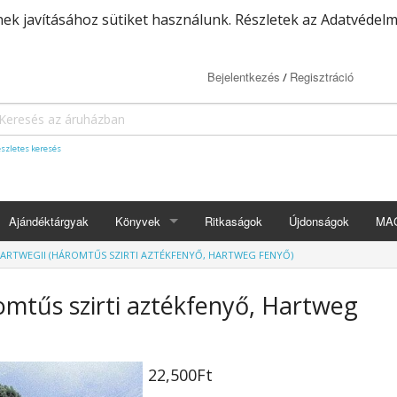
k javításához sütiket használunk. Részletek az Adatvédelm
Bejelentkezés
Regisztráció
/
szletes keresés
Ajándéktárgyak
Könyvek
Ritkaságok
Újdonságok
MA
HARTWEGII (HÁROMTŰS SZIRTI AZTÉKFENYŐ, HARTWEG FENYŐ)
Fekete-fehér
Könyvek
omtűs szirti aztékfenyő, Hartweg
Színes
E-könyvek
22,500Ft