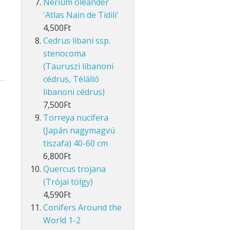
Nerium oleander
'Atlas Nain de Tidili'
4,500Ft
Cedrus libani ssp.
stenocoma
(Tauruszi libanoni
cédrus, Télálló
libanoni cédrus)
7,500Ft
Torreya nucifera
(Japán nagymagvú
tiszafa) 40-60 cm
6,800Ft
Quercus trojana
(Trójai tölgy)
4,590Ft
Conifers Around the
World 1-2