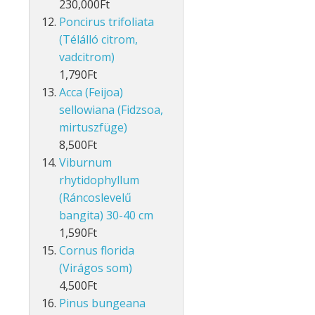
230,000Ft
Poncirus trifoliata
(Télálló citrom,
vadcitrom)
1,790Ft
Acca (Feijoa)
sellowiana (Fidzsoa,
mirtuszfüge)
8,500Ft
Viburnum
rhytidophyllum
(Ráncoslevelű
bangita) 30-40 cm
1,590Ft
Cornus florida
(Virágos som)
4,500Ft
Pinus bungeana