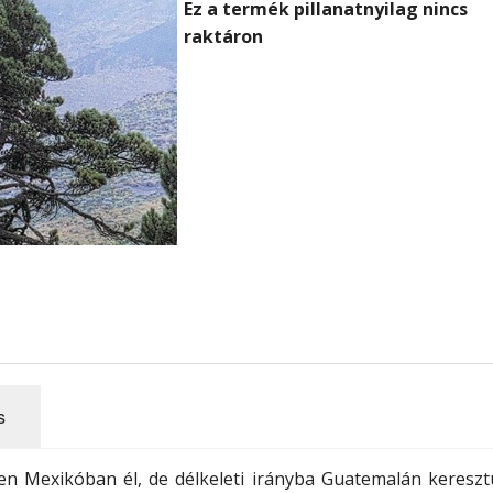
Ez a termék pillanatnyilag nincs
raktáron
s
ően Mexikóban él, de délkeleti irányba Guatemalán kereszt