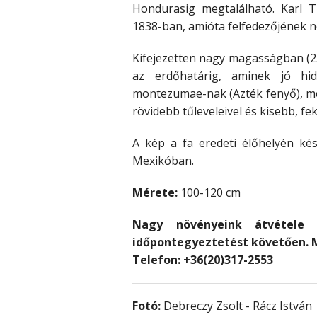
Hondurasig megtalálható. Karl 
1838-ban, amióta felfedezőjének ne
Kifejezetten nagy magasságban (
az erdőhatárig, aminek jó hi
montezumae-nak (Azték fenyő), mely
rövidebb tűleveleivel és kisebb, fe
A kép a fa eredeti élőhelyén ké
Mexikóban.
Mérete:
100-120 cm
Nagy növényeink átvétele c
időpontegyeztetést követően. 
Telefon: +36(20)317-2553
Fotó:
Debreczy Zsolt - Rácz István