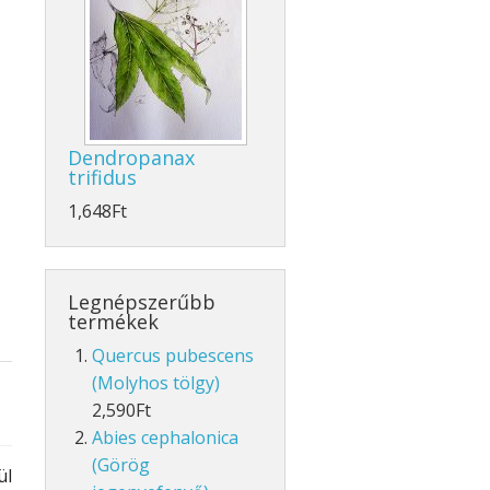
Dendropanax
trifidus
1,648Ft
Legnépszerűbb
termékek
Quercus pubescens
(Molyhos tölgy)
2,590Ft
Abies cephalonica
(Görög
ül