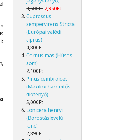
jegenyefenyő)
el
3,600Ft
2,950Ft
Cupressus
sempervirens Stricta
en
(Európai valódi
us
ciprus)
it
4,800Ft
Cornus mas (Húsos
n,
som)
2,100Ft
Pinus cembroides
(Mexikói háromtűs
diófenyő)
es
5,000Ft
Lonicera henryi
(Borostáslevelű
lonc)
2,890Ft