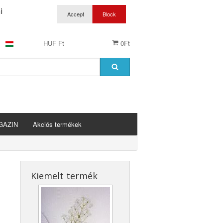
i
HUF Ft
0Ft
GAZIN
Akciós termékek
Kiemelt termék