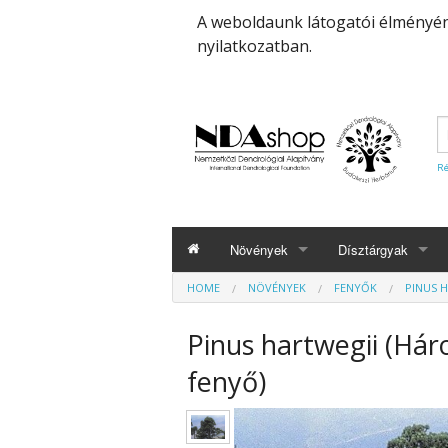
A weboldaunk látogatói élményéne
nyilatkozatban.
Ré
Növények
Dísztárgyak
HOME
NÖVÉNYEK
FENYŐK
PINUS 
Gyógy- és fűszernövények
Botanikai rajzok
Pinus hartwegii (Hár
Energianövények, haszonfák
fenyő)
Dézsások, télikertiek
Díszcserjék