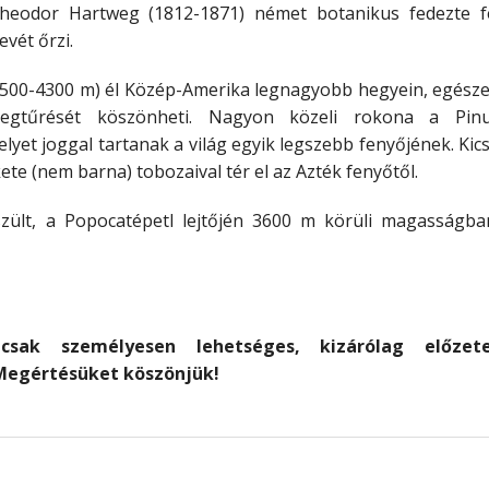
Theodor Hartweg (1812-1871) német botanikus fedezte f
vét őrzi.
2500-4300 m) él Közép-Amerika legnagyobb hegyein, egész
degtűrését köszönheti. Nagyon közeli rokona a Pin
et joggal tartanak a világ egyik legszebb fenyőjének. Kics
kete (nem barna) tobozaival tér el az Azték fenyőtől.
szült, a Popocatépetl lejtőjén 3600 m körüli magasságba
sak személyesen lehetséges, kizárólag előzet
Megértésüket köszönjük!