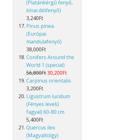
(Platánkérgű fenyő,
kínai diófenyő)
3,240Ft
Pinus pinea
(Európai
mandulafenyő)
38,000Ft
Conifers Around the
World 1 (special)
56,800Ft
30,200Ft
Carpinus orientalis
3,200Ft
Ligustrum lucidum
(Fényes levelű
fagyal) 60-80 cm
5,400Ft
Quercus ilex
(Magyaltölgy)