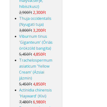
mályvacserje,
hibiszkusz)
2,900Ft
2,300Ft
Thuja occidentalis
(Nyugati tuja)
3,800Ft
3,200Ft
Viburnum tinus
'Giganteum' (Óriás
örökzöld bangita)
5,450Ft
4,850Ft
Trachelospermum
asiaticum 'Yellow
Cream' (Ázsiai
jázmin)
5,450Ft
4,850Ft
Actinidia chinensis
'Hayward' (Kivi)
7,480Ft
6,980Ft