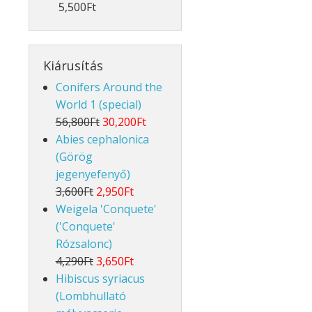
5,500Ft
Kiárusítás
Conifers Around the
World 1 (special)
56,800Ft
30,200Ft
Abies cephalonica
(Görög
jegenyefenyő)
3,600Ft
2,950Ft
Weigela 'Conquete'
('Conquete'
Rózsalonc)
4,290Ft
3,650Ft
Hibiscus syriacus
(Lombhullató