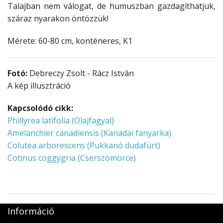
Talajban nem válogat, de humuszban gazdagíthatjuk,
száraz nyarakon öntözzük!
Mérete: 60-80 cm,
konténeres, K1
Fotó:
Debreczy Zsolt - Rácz István
A kép illusztráció
Kapcsolódó cikk:
Phillyrea latifolia (Olajfagyal)
Amelanchier canadiensis (Kanadai fanyarka)
Colutea arborescens (Pukkanó dudafürt)
Cotinus coggygria (Cserszömörce)
Információ