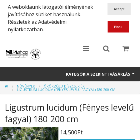
A weboldaunk látogatói élményének
javításához sütiket használunk.
Részletek az Adatvédelmi
nyilatkozatban.
KATEGÓRIA SZERINTI VÁSÁRLÁS
NÖVÉNYEK
ÖRÖKZÖLD DÍSZCSERJÉK
Növények
LIGUSTRUM LUCIDUM (FÉNYES LEVELŰ FAGYAL) 180-200 CM
Dísztárgyak
Ligustrum lucidum (Fényes levelű
Ajándéktárgyak
fagyal) 180-200 cm
Könyvek
14,500Ft