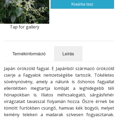
Ritkaságok
Kosárba tesz
Újdonságok
MAGAZIN
Tap for gallery
Akciós termékek
Termékinformáció
Leírás
Japán örökzöld fagyal. E Japánból származó örökzöld
cserje a Fagyalok nemzetségébe tartozik. Tökéletes
sövénynövény, amely a nálunk is őshonos fagyallal
ellentétben megtartja lombját a leghidegebb téli
hónapokban is. Illatos méhcsalogató, sárgásfehér
virágzatait tavasszal folyamán hozza. Őszre érnek be
tömött fürtökben csüngő, hamvas kék bogyói, melyet
kemény teleken a madarak szívesen fogyasztanak.